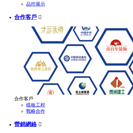
品控展示
合作客戶

合作客戶
樣板工程
戰略合作
營銷網絡
