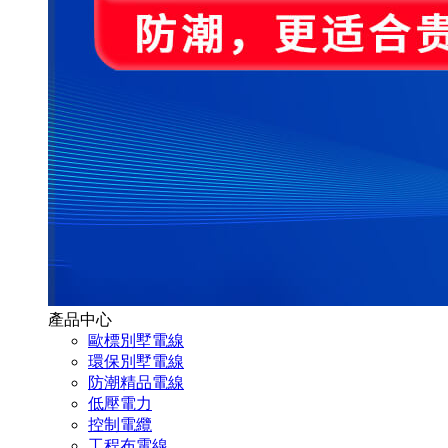
產品中心
歐標別墅電線
環保別墅電線
防潮精品電線
低壓電力
控制電纜
工程布電線