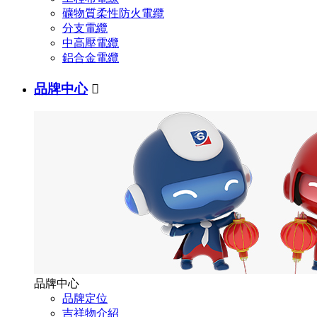
礦物質柔性防火電纜
分支電纜
中高壓電纜
鋁合金電纜
品牌中心

品牌中心
品牌定位
吉祥物介紹