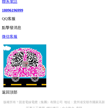
聯系電話
18096196999
QQ客服
點擊發消息
微信客服
返回頂部
版權所有 ? 固達電線電纜（集團）有限公司 地址：貴州省安順市國家高新