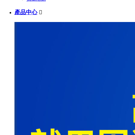
產品中心
