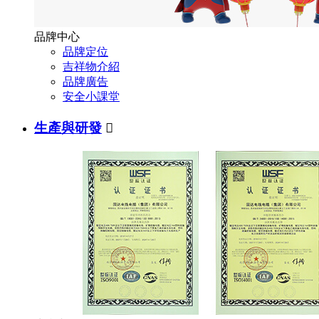
品牌中心
品牌定位
吉祥物介紹
品牌廣告
安全小課堂
生產與研發
