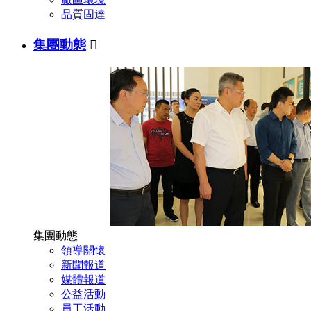
品質固達
集團動態

集團動態
領導關懷
新聞報道
媒體報道
公益活動
員工活動