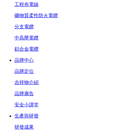
工程布電線
礦物質柔性防火電纜
分支電纜
中高壓電纜
鋁合金電纜
品牌中心
品牌定位
吉祥物介紹
品牌廣告
安全小課堂
生產與研發
研發成果