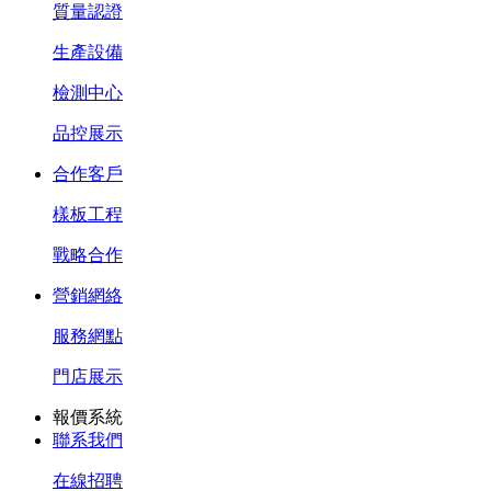
質量認證
生產設備
檢測中心
品控展示
合作客戶
樣板工程
戰略合作
營銷網絡
服務網點
門店展示
報價系統
聯系我們
在線招聘