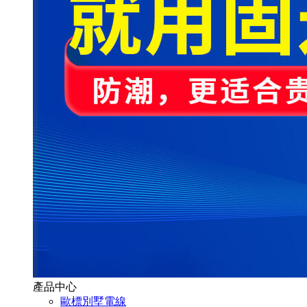
產品中心
歐標別墅電線