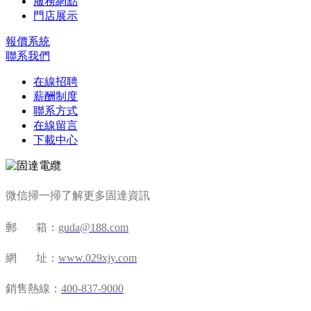
服務網點
門店展示
報價系統
聯系我們
在線招聘
薪酬制度
聯系方式
在線留言
下載中心
微信掃一掃了解更多固達資訊
郵 箱：
guda@188.com
網 址：
www.029xjy.com
銷售熱線：
400-837-9000