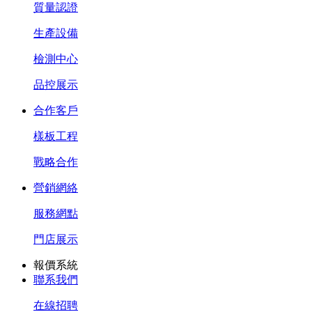
質量認證
生產設備
檢測中心
品控展示
合作客戶
樣板工程
戰略合作
營銷網絡
服務網點
門店展示
報價系統
聯系我們
在線招聘