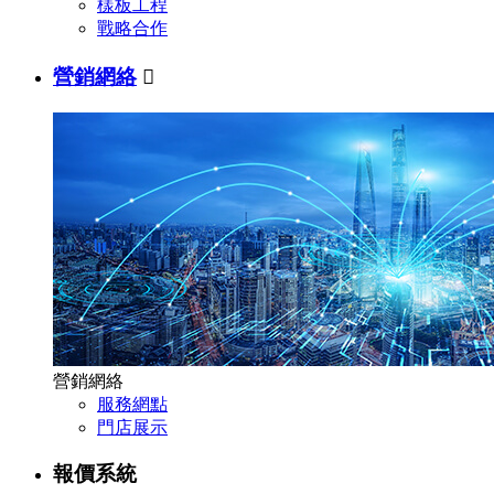
樣板工程
戰略合作
營銷網絡

營銷網絡
服務網點
門店展示
報價系統