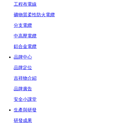
工程布電線
礦物質柔性防火電纜
分支電纜
中高壓電纜
鋁合金電纜
品牌中心
品牌定位
吉祥物介紹
品牌廣告
安全小課堂
生產與研發
研發成果