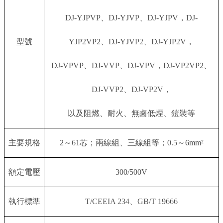
DJ-YJPVP、DJ-YJVP、DJ-YJPV，DJ-
型號
YJP2VP2、DJ-YJVP2、DJ-YJP2V，
DJ-VPVP、DJ-VVP、DJ-VPV，DJ-VP2VP2、
DJ-VVP2、DJ-VP2V，
以及阻燃、耐火、無鹵低煙、鎧裝等
主要規格
2～61芯；兩線組、三線組等；0.5～6mm²
額定電壓
300/500V
執行標準
T/CEEIA 234、GB/T 19666