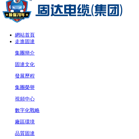
網站首頁
走進固達
集團簡介
固達文化
發展歷程
集團榮譽
視頻中心
數字化戰略
廠區環境
品質固達