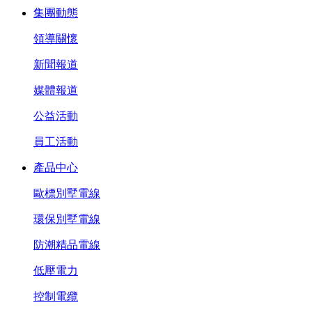
集團動態
領導關懷
新聞報道
媒體報道
公益活動
員工活動
產品中心
歐標別墅電線
環保別墅電線
防潮精品電線
低壓電力
控制電纜