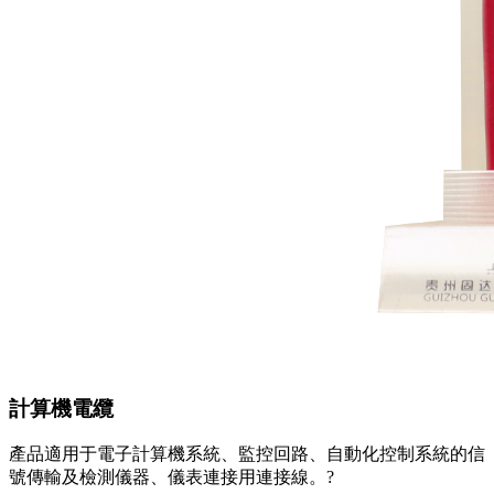
計算機電纜
產品適用于電子計算機系統、監控回路、自動化控制系統的信
號傳輸及檢測儀器、儀表連接用連接線。?