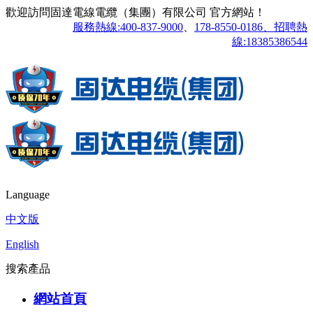
歡迎訪問固達電線電纜（集團）有限公司 官方網站！
服務熱線:400-837-9000
、
178-8550-0186、
招聘熱
線:18385386544
Language
中文版
English
搜索產品
網站首頁