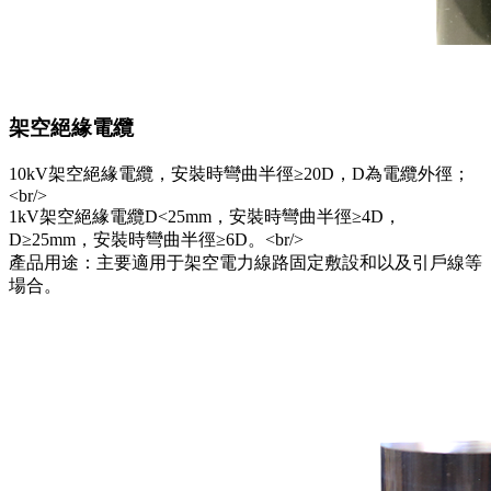
架空絕緣電纜
10kV架空絕緣電纜，安裝時彎曲半徑≥20D，D為電纜外徑；
<br/>
1kV架空絕緣電纜D<25mm，安裝時彎曲半徑≥4D，
D≥25mm，安裝時彎曲半徑≥6D。<br/>
產品用途：主要適用于架空電力線路固定敷設和以及引戶線等
場合。