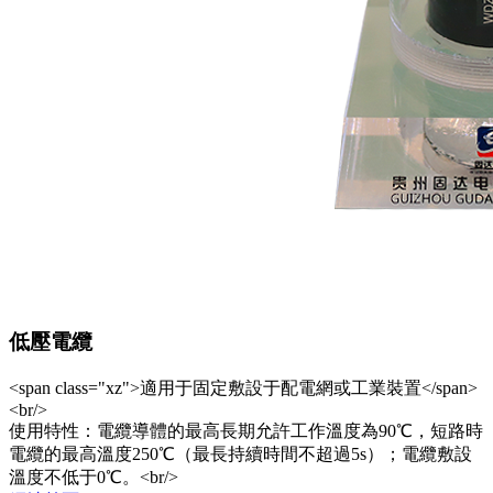
低壓電纜
<span class="xz">適用于固定敷設于配電網或工業裝置</span>
<br/>
使用特性：電纜導體的最高長期允許工作溫度為90℃，短路時
電纜的最高溫度250℃（最長持續時間不超過5s）；電纜敷設
溫度不低于0℃。<br/>