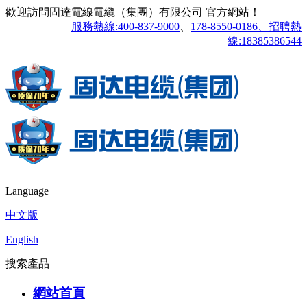
歡迎訪問固達電線電纜（集團）有限公司 官方網站！
服務熱線:400-837-9000
、
178-8550-0186、
招聘熱
線:18385386544
Language
中文版
English
搜索產品
網站首頁