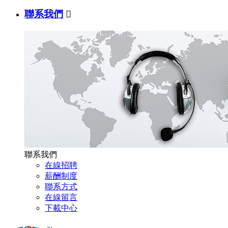
聯系我們

聯系我們
在線招聘
薪酬制度
聯系方式
在線留言
下載中心