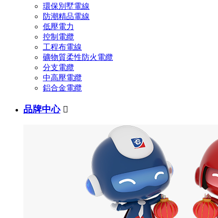
環保別墅電線
防潮精品電線
低壓電力
控制電纜
工程布電線
礦物質柔性防火電纜
分支電纜
中高壓電纜
鋁合金電纜
品牌中心
