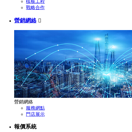
樣板工程
戰略合作
營銷網絡

營銷網絡
服務網點
門店展示
報價系統