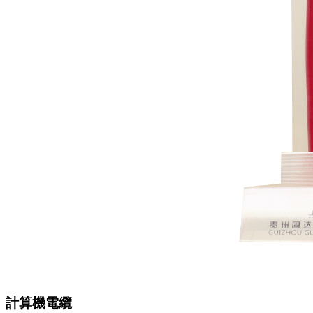
計算機電纜