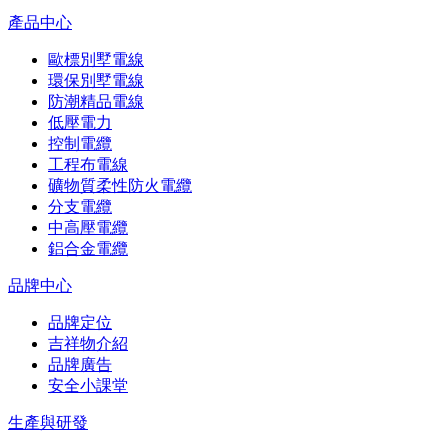
產品中心
歐標別墅電線
環保別墅電線
防潮精品電線
低壓電力
控制電纜
工程布電線
礦物質柔性防火電纜
分支電纜
中高壓電纜
鋁合金電纜
品牌中心
品牌定位
吉祥物介紹
品牌廣告
安全小課堂
生產與研發