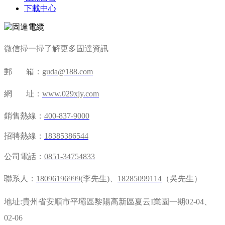
下載中心
微信掃一掃了解更多固達資訊
郵 箱：
guda@188.com
網 址：
www.029xjy.com
銷售熱線：
400-837-9000
招聘熱線：
18385386544
公司電話：
0851-34754833
聯系人：
18096196999
(李先生)
、
18285099114
（吳先生）
地址:貴州省安順市平壩區黎陽高新區夏云I業園一期02-04、
02-06