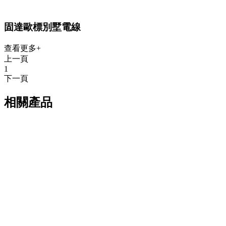
固達歐標別墅電線
查看更多+
上一頁
1
下一頁
相關產品