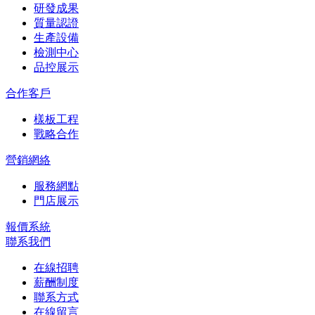
研發成果
質量認證
生產設備
檢測中心
品控展示
合作客戶
樣板工程
戰略合作
營銷網絡
服務網點
門店展示
報價系統
聯系我們
在線招聘
薪酬制度
聯系方式
在線留言